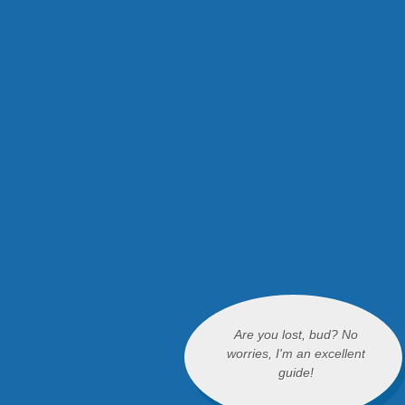
Are you lost, bud? No
worries, I'm an excellent
guide!